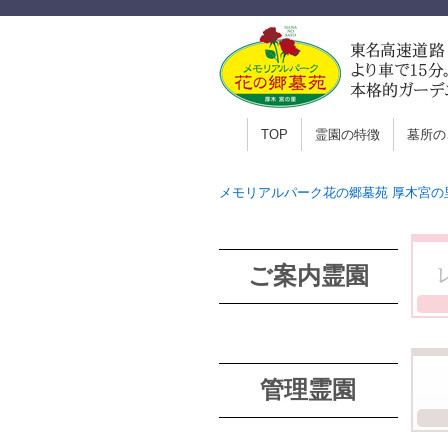
TOP
霊園の特徴
墓所の
メモリアルパーク花の郷墓苑 厚木宮の
ご案内霊園
管理霊園