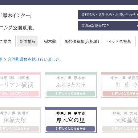
資料請求・見学予約・お問い合わせ
霊園施設協会TOP
ご案内
新着情報
樹木葬
永代供養墓(合祀墓)
ペット合祀墓
里
>
合同慰霊祭を執り行いました。