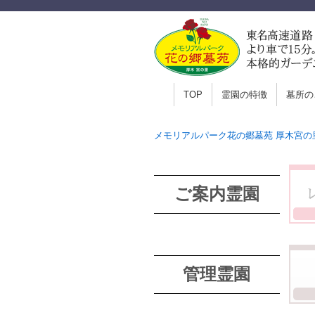
TOP
霊園の特徴
墓所の
メモリアルパーク花の郷墓苑 厚木宮の
ご案内霊園
管理霊園