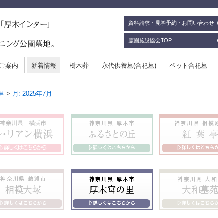
資料請求・見学予約・お問い合わせ
霊園施設協会TOP
ご案内
新着情報
樹木葬
永代供養墓(合祀墓)
ペット合祀墓
里
>
月:
2025年7月