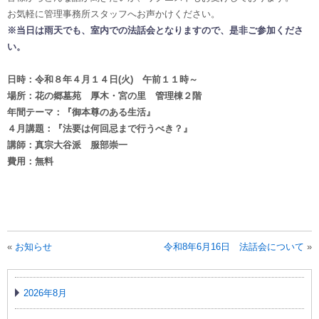
お気軽に管理事務所スタッフへお声かけください。
※当日は雨天でも
、室内での法話会となりますので、是非ご参加くださ
い。
日時：令和８年４月１４日(火) 午前１１時～
場所：花の郷墓苑 厚木・宮の里 管理棟２階
年間テーマ：『御本尊のある生活』
４月講題：『法要は何回忌まで行うべき？』
講師：真宗大谷派 服部崇一
費用：無料
«
お知らせ
令和8年6月16日 法話会について
»
2026年8月