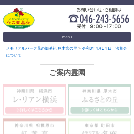
menu
メモリアルパーク花の郷墓苑 厚木宮の里
>
令和8年4月1４日 法和会
について
ご案内霊園