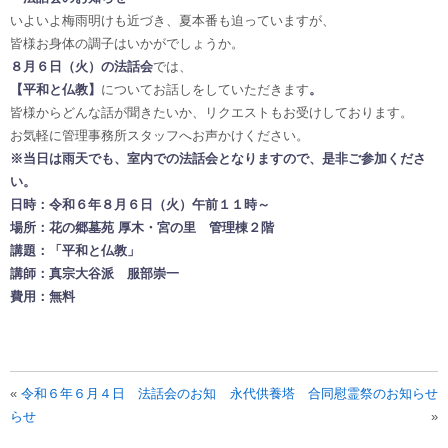
いよいよ梅雨明けも近づき、夏本番も迫っていますが、
皆様お身体の調子はいかがでしょうか。
８
月６日（火）の法話会
では、
【平和と仏教】
についてお話しをしていただきます
。
皆様からどんな話が聞きたいか、リクエストもお受けしております。
お気軽に管理事務所スタッフへお声かけください。
※当日は雨天でも
、室内での法話会となりますので、是非ご参加くださ
い。
日時：令和６年８月６
日（火）午前１１時～
場所：花の郷墓苑 厚木・宮の里 管理棟２階
講題：「平和と仏教
」
講師：真宗大谷派 服部崇一
費用：無料
«
令和６年６月４日 法話会のお知
永代供養塔 合同慰霊祭のお知らせ
らせ
»