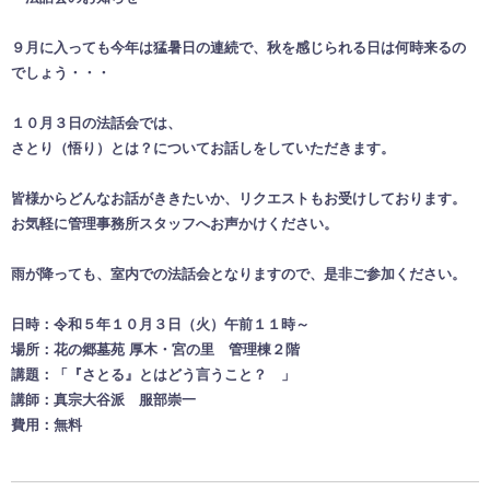
９月に入っても今年は
猛暑日の連続で、秋を感じられる日は何時来るの
でしょう・・・
１０
月３日
の法話会では、
さとり（悟り）とは？についてお話しをしていただきます。
皆様からどんなお話がききたいか、リクエストもお受けしております。
お気軽に管理事務所スタッフへお声かけください。
雨が降っても、室内での法話会となりますので、是非ご参加ください。
日時：令和５年１０
月３日（火）午前１１時～
場所：花の郷墓苑 厚木・宮の里 管理棟２階
講題：「『さとる』とはどう言うこと？
」
講師：真宗大谷派 服部崇一
費用：無料