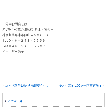
ご見学お問合せは
ﾒﾓﾘｱﾙﾊﾟｰｸ花の郷墓苑 厚木・宮の里
神奈川県厚木市飯山４５８８－４
TEL０４６－２４３－５６５６
FAX０４６－２４３－５５８７
担当 河村浩子
«
ゆとり墓所1.0㎡先着順受付中。
ゆとり墓地1.00㎡全区画解放！
»
2026年8月