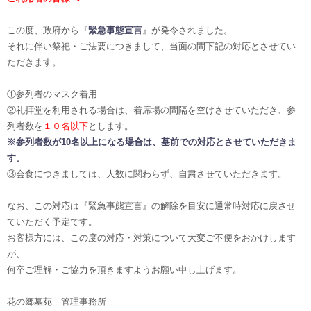
この度、政府から『
緊急事態宣言
』が発令されました。
それに伴い祭祀・ご法要につきまして、当面の間下記の対応とさせてい
ただきます。
①参列者のマスク着用
②礼拝堂を利用される場合は、着席場の間隔を空けさせていただき、参
列者数を
１０名以下
とします。
※参列者数が10名以上になる場合は、墓前での対応とさせていただきま
す。
③会食につきましては、人数に関わらず、自粛させていただきます。
なお、この対応は『緊急事態宣言』の解除を目安に通常時対応に戻させ
ていただく予定です。
お客様方には、この度の対応・対策について大変ご不便をおかけします
が、
何卒ご理解・ご協力を頂きますようお願い申し上げます。
花の郷墓苑 管理事務所