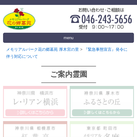
menu
メモリアルパーク花の郷墓苑 厚木宮の里
>
『緊急事態宣言』発令に
伴う対応について
ご案内霊園