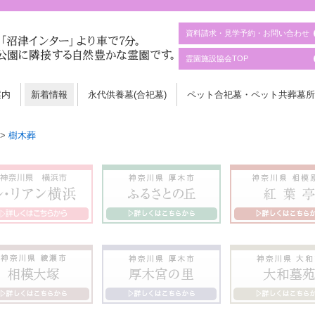
資料請求・見学予約・お問い合わせ
霊園施設協会TOP
案内
新着情報
永代供養墓(合祀墓)
ペット合祀墓・ペット共葬墓所
>
樹木葬