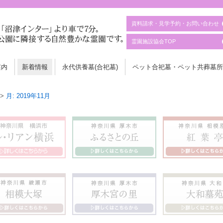
資料請求・見学予約・お問い合わせ
霊園施設協会TOP
案内
新着情報
永代供養墓(合祀墓)
ペット合祀墓・ペット共葬墓所
>
月:
2019年11月