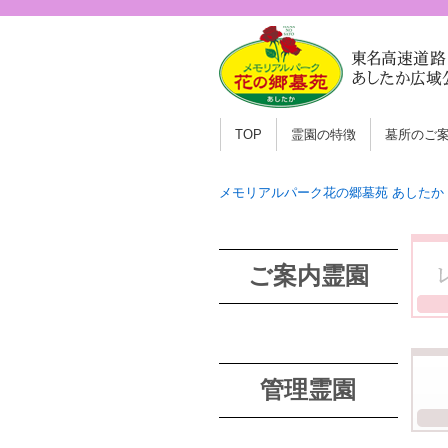
TOP
霊園の特徴
墓所のご
メモリアルパーク花の郷墓苑 あしたか
ご案内霊園
管理霊園