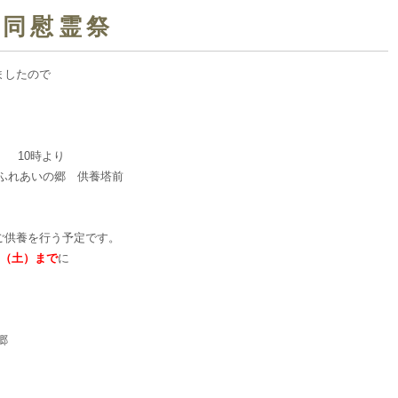
合同慰霊祭
ましたので
） 10時より
ふれあいの郷 供養塔前
ご供養を行う予定です。
日（土）まで
に
郷