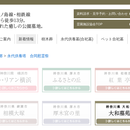
資料請求・見学予約・お問い合わせ
霊園施設協会TOP
ご案内
新着情報
樹木葬
永代供養墓(合祀墓)
ペット合祀墓
郷
>
永代供養塔 合同慰霊祭