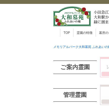
TOP
霊園の特徴
墓所の
メモリアルパーク大和墓苑 ふれあいの
ご案内霊園
管理霊園