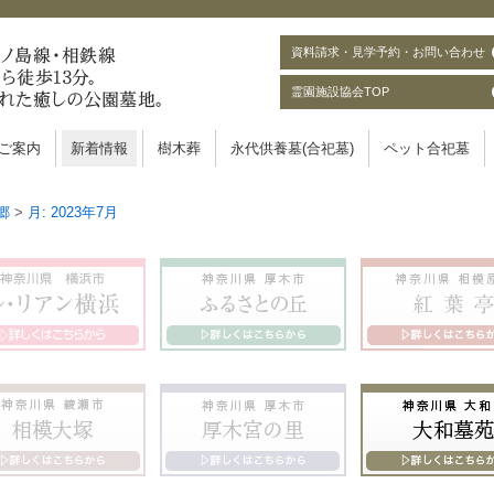
資料請求・見学予約・お問い合わせ
霊園施設協会TOP
ご案内
新着情報
樹木葬
永代供養墓(合祀墓)
ペット合祀墓
郷
>
月:
2023年7月