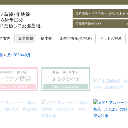
資料請求・見学予約・お問い合わせ
霊園施設協会TOP
ご案内
新着情報
樹木葬
永代供養墓(合祀墓)
ペット合祀墓
郷
>
月:
2021年9月