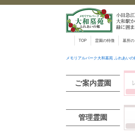
TOP
霊園の特徴
墓所の
メモリアルパーク大和墓苑 ふれあいの
ご案内霊園
管理霊園