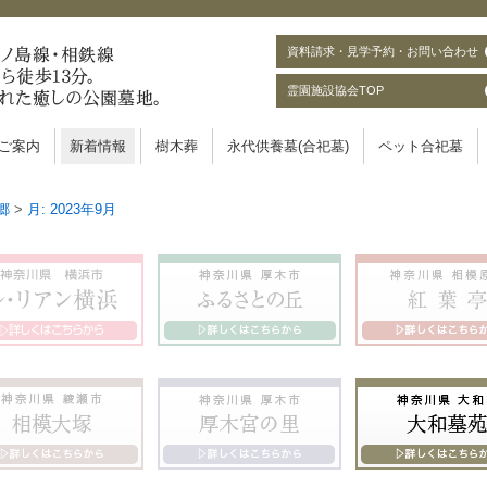
資料請求・見学予約・お問い合わせ
霊園施設協会TOP
ご案内
新着情報
樹木葬
永代供養墓(合祀墓)
ペット合祀墓
郷
>
月:
2023年9月