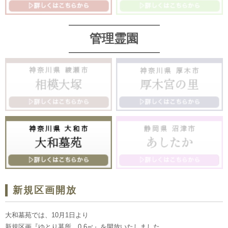
管理霊園
新規区画開放
大和墓苑では、10月1日より
新規区画『ゆとり墓所 0.6㎡』を開放いたしました。