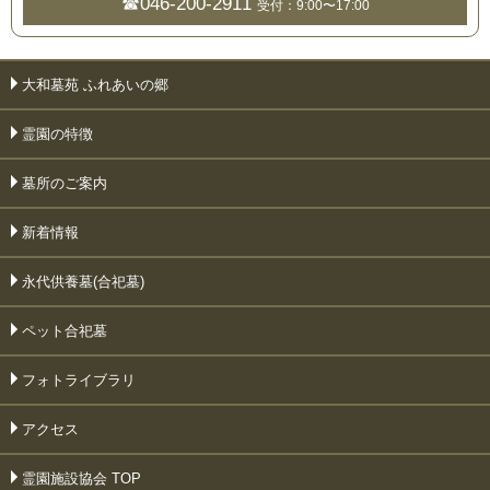
☎046-200-2911
受付：9:00〜17:00
大和墓苑 ふれあいの郷
霊園の特徴
墓所のご案内
新着情報
永代供養墓(合祀墓)
ペット合祀墓
フォトライブラリ
アクセス
霊園施設協会 TOP