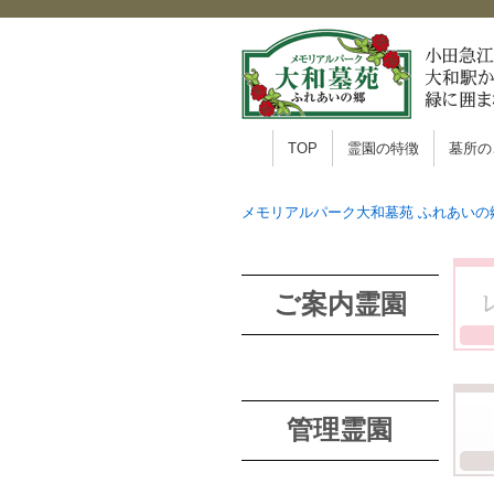
TOP
霊園の特徴
墓所の
メモリアルパーク大和墓苑 ふれあいの
ご案内霊園
管理霊園