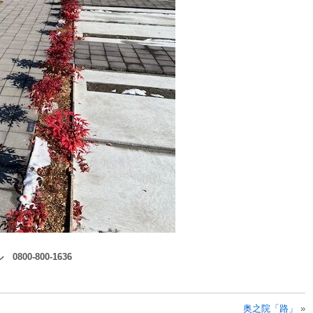
0-800-1636
奥之院「路」
»