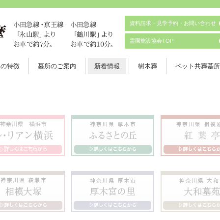
資料請求・見学予約・お問い合わせ
霊園施設協会TOP
園の特徴
墓所のご案内
新着情報
樹木葬
ペット共葬墓所