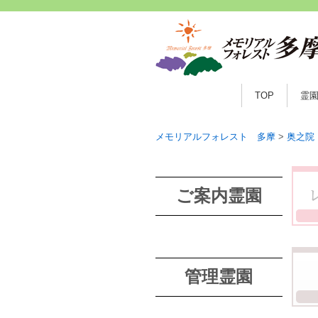
TOP
霊
メモリアルフォレスト 多摩
>
奥之院
ご案内霊園
管理霊園