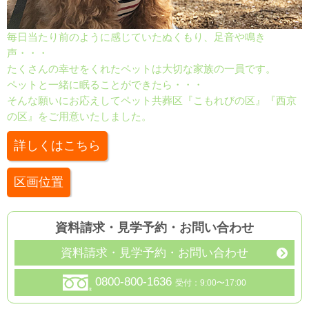
毎日当たり前のように感じていたぬくもり、足音や鳴き
声・・・
たくさんの幸せをくれたペットは大切な家族の一員です。
ペットと一緒に眠ることができたら・・・
そんな願いにお応えしてペット共葬区『こもれびの区』『西京
の区』をご用意いたしました。
詳しくはこちら
区画位置
資料請求・見学予約
・
お問い合わせ
資料請求・見学予約・お問い合わせ
0800-800-1636
受付：9:00〜17:00