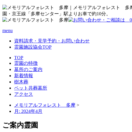
menu
資料請求・見学予約・お問い合わせ
霊園施設協会TOP
TOP
霊園の特徴
墓所のご案内
新着情報
樹木葬
ペット共葬墓所
アクセス
メモリアルフォレスト 多摩
>
月:
2024年4月
ご案内霊園