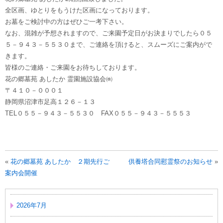
全区画、ゆとりをもうけた区画になっております。
お墓をご検討中の方はぜひご一考下さい。
なお、混雑が予想されますので、ご来園予定日がお決まりでしたら０５
５－９４３－５５３０まで、ご連絡を頂けると、スムーズにご案内がで
きます。
皆様のご連絡・ご来園をお待ちしております。
花の郷墓苑 あしたか 霊園施設協会㈱
〒４１０－０００１
静岡県沼津市足高１２６－１３
TEL０５５－９４３－５５３０ FAX０５５－９４３－５５５３
«
花の郷墓苑 あしたか ２期先行ご
供養塔合同慰霊祭のお知らせ
»
案内会開催
2026年7月