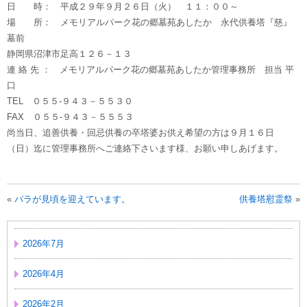
日 時： 平成２９年９月２６日（火） １１：００～
場 所： メモリアルパーク花の郷墓苑あしたか 永代供養塔『慈』
墓前
静岡県沼津市足高１２６－１３
連 絡 先 ： メモリアルパーク花の郷墓苑あしたか管理事務所 担当 平
口
TEL ０５５-９４３－５５３０
FAX ０５５-９４３－５５５３
尚当日、追善供養・回忌供養の卒塔婆お供え希望の方は９月１６日
（日）迄に管理事務所へご連絡下さいます様、お願い申しあげます。
«
バラが見頃を迎えています。
供養塔慰霊祭
»
2026年7月
2026年4月
2026年2月