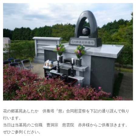
花の郷墓苑あしたか 供養塔『慈』合同慰霊祭を下記の通り謹んで執り
行います。
当日は当墓苑のご住職 曹洞宗 慈雲院 赤井様からご供養頂きます。
ぜひご参列ください。