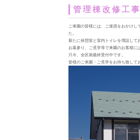
管理棟改修工
ご来園の皆様には、ご迷惑をおかけし
た。
新たに休憩室と室内トイレを増設して
お墓参り、ご見学等で来園のお客様に
只今、全区画最終受付中です。
皆様のご来園・ご見学をお待ち致して