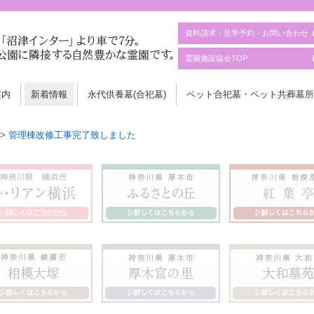
資料請求・見学予約・お問い合わせ
霊園施設協会TOP
案内
新着情報
永代供養墓(合祀墓)
ペット合祀墓・ペット共葬墓所
>
管理棟改修工事完了致しました