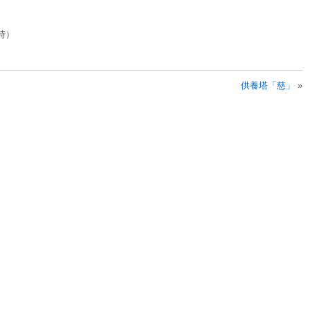
時）
供養塔「慈」
»