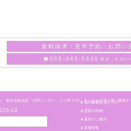
資料請求・見学予約・お問い
☎055-943-5530
受付：9:00〜
花の郷墓苑 あしたか
6-13
霊園の特徴
墓所のご案内
新着情報