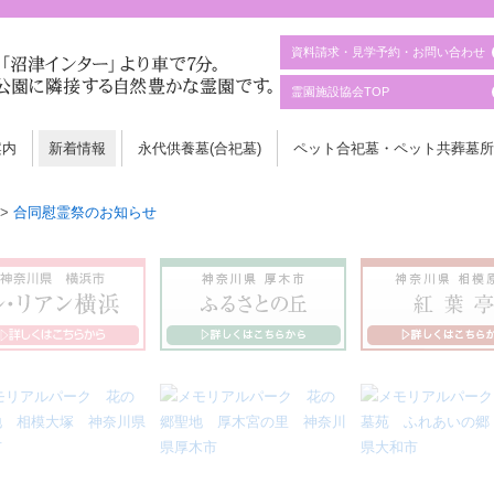
資料請求・見学予約・お問い合わせ
霊園施設協会TOP
案内
新着情報
永代供養墓(合祀墓)
ペット合祀墓・ペット共葬墓所
>
合同慰霊祭のお知らせ