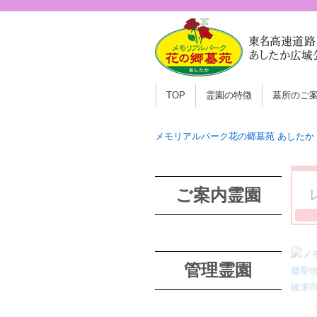
TOP
霊園の特徴
墓所のご
メモリアルパーク花の郷墓苑 あしたか
ご案内霊園
管理霊園