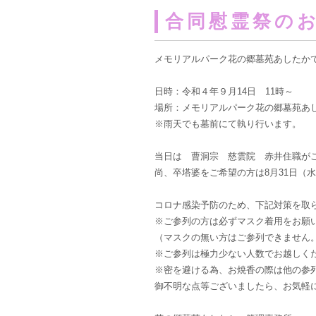
合同慰霊祭の
メモリアルパーク花の郷墓苑あしたか
日時：令和４年９月14日 11時～
場所：メモリアルパーク花の郷墓苑あ
※雨天でも墓前にて執り行います。
当日は 曹洞宗 慈雲院 赤井住職が
尚、卒塔婆をご希望の方は8月31日（
コロナ感染予防のため、下記対策を取
※ご参列の方は必ずマスク着用をお願
（マスクの無い方はご参列できません
※ご参列は極力少ない人数でお越しく
※密を避ける為、お焼香の際は他の参
御不明な点等ございましたら、お気軽