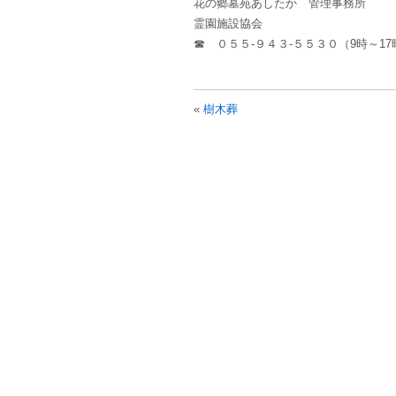
花の郷墓苑あしたか 管理事務所
霊園施設協会
☎ ０５５-９４３-５５３０（9時～17
«
樹木葬