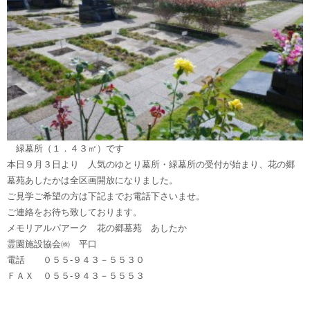
緑墓所（１．４３㎡）です
本日９月３日より 人気のゆとり墓所・緑墓所の受付が始まり、花の郷
墓苑あしたかは全区画開放になりました。
ご見学ご希望の方は下記までお電話下さいませ。
ご連絡をお待ち致しております。
メモリアルパアーク 花の郷墓苑 あしたか
霊園施設協会㈱ 平口
電話 ０５５-９４３－５５３０
ＦＡＸ ０５５-９４３－５５５３