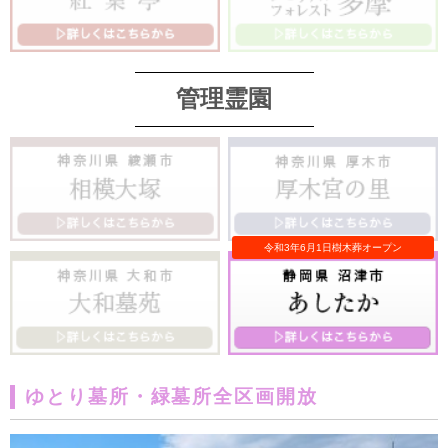
管理霊園
ゆとり墓所・緑墓所全区画開放