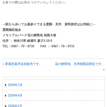
お参りの際はお気をつけていらしてください。
～駅から歩いてお墓参りできる霊園・見学、資料請求はお気軽に～
霊園施設協会
メモリアルパーク花の郷聖地 相模大塚
住所 ： 神奈川県 綾瀬市 蓼川3-19-9
TEL : 0467－70－8739 FAX ： 0467－70－8733
«
屏風型墓所追加販売です。
花の郷聖地、河津桜開花間近です。
»
2026年7月
2026年4月
2026年2月