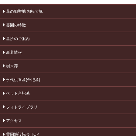
花の郷聖地 相模大塚
霊園の特徴
墓所のご案内
新着情報
樹木葬
永代供養墓(合祀墓)
ペット合祀墓
フォトライブラリ
アクセス
霊園施設協会 TOP