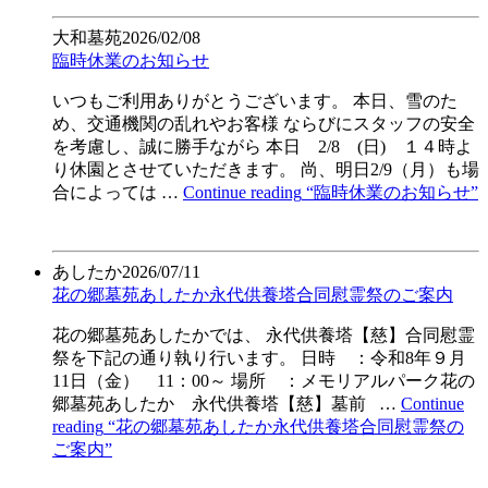
大和墓苑
2026/02/08
臨時休業のお知らせ
いつもご利用ありがとうございます。 本日、雪のた
め、交通機関の乱れやお客様 ならびにスタッフの安全
を考慮し、誠に勝手ながら 本日 2/8 (日) １４時よ
り休園とさせていただきます。 尚、明日2/9（月）も場
合によっては …
Continue reading
“臨時休業のお知らせ”
あしたか
2026/07/11
花の郷墓苑あしたか永代供養塔合同慰霊祭のご案内
花の郷墓苑あしたかでは、 永代供養塔【慈】合同慰霊
祭を下記の通り執り行います。 日時 ：令和8年９月
11日（金） 11：00～ 場所 ：メモリアルパーク花の
郷墓苑あしたか 永代供養塔【慈】墓前 …
Continue
reading
“花の郷墓苑あしたか永代供養塔合同慰霊祭の
ご案内”