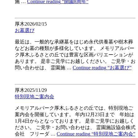
施 …
Continue reading
“開園8周年”
厚木
2026/02/15
お墓選び
最近は、一般的な承継墓をはじめ永代供養墓や樹木葬
などお墓の種類が多様化しています。 メモリアルパー
ク厚木ふるさとの丘では豊富な区画バリエーションが
あります。 是非ご見学にお越しください。 ご見学・お
問い合わせは、 霊園施 …
Continue reading
“お墓選び”
厚木
2025/11/29
特別現地ご案内会
メモリアルパーク厚木ふるさとの丘では、特別現地ご
案内会を開催しています。 年内12月23日まで 年始は
1月4日からとなっております。 是非ご見学にお越しく
ださい。 ご見学・お問い合わせは、 霊園施設協会株式
会社 フリーダ …
Continue reading
“特別現地ご案内会”