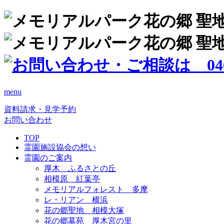
menu
資料請求・見学予約
お問い合わせ
TOP
霊園施設協会の想い
霊園のご案内
厚木 ふるさとの丘
相模原 紅葉亭
メモリアルフォレスト 多摩
レ・リアン 横浜
花の郷聖地 相模大塚
花の郷墓苑 厚木宮の里