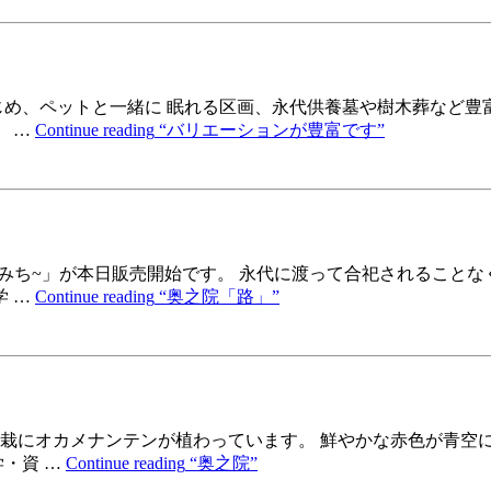
じめ、ペットと一緒に 眠れる区画、永代供養墓や樹木葬など豊
社 …
Continue reading
“バリエーションが豊富です”
~みち~」が本日販売開始です。 永代に渡って合祀されることな
学 …
Continue reading
“奥之院「路」”
栽にオカメナンテンが植わっています。 鮮やかな赤色が青空
・資 …
Continue reading
“奥之院”