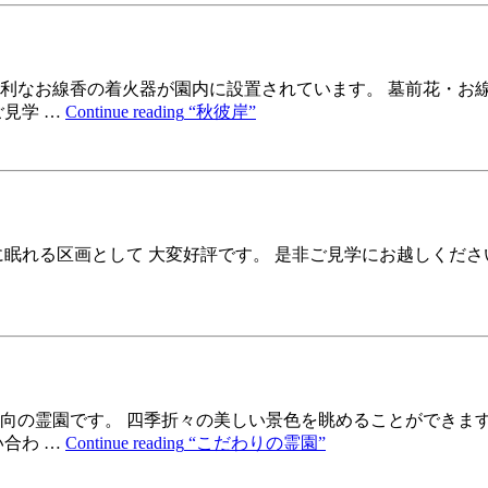
利なお線香の着火器が園内に設置されています。 墓前花・お
見学 …
Continue reading
“秋彼岸”
眠れる区画として 大変好評です。 是非ご見学にお越しくださ
向の霊園です。 四季折々の美しい景色を眺めることができま
合わ …
Continue reading
“こだわりの霊園”