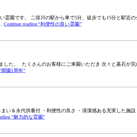
霊園です。 二俣川の駅から車で5分、徒歩でも15分と駅近の
…
Continue reading
“利便性の良い霊園”
迎えました。 たくさんのお客様にご来園いただき 次々と墓石が
“開園1周年”
まい＆永代供養付 ・利便性の良さ ・清潔感ある充実した施設
ading
“魅力的な霊園”