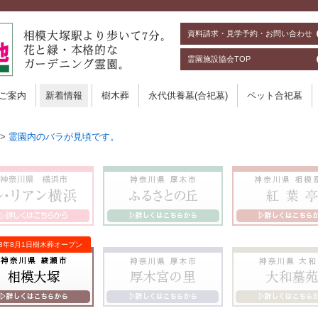
資料請求・見学予約・お問い合わせ
霊園施設協会TOP
ご案内
新着情報
樹木葬
永代供養墓(合祀墓)
ペット合祀墓
>
霊園内のバラが見頃です。