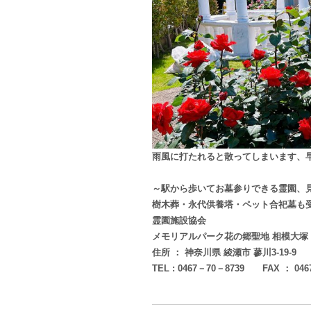
雨風に打たれると散ってしまいます、
～駅から歩いてお墓参りできる霊園、
樹木葬・永代供養塔・ペット合祀墓も
霊園施設協会
メモリアルパーク花の郷聖地 相模大塚
住所 ： 神奈川県 綾瀬市 蓼川3-19-9
TEL : 0467－70－8739 FAX ： 046