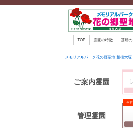
TOP
霊園の特徴
墓所の
メモリアルパーク花の郷聖地 相模大塚
ご案内霊園
管理霊園