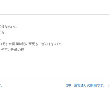
客様ならびに
がら
。
9（月）の開園時間の変更もございますので、
、何卒ご理解の程
方。
2/9 通常通りの開園です。
»