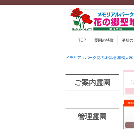
TOP
霊園の特徴
墓所の
メモリアルパーク花の郷聖地 相模大塚
ご案内霊園
管理霊園