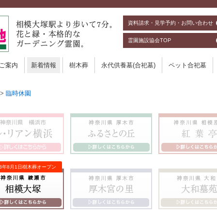
資料請求・見学予約・お問い合わせ
霊園施設協会TOP
ご案内
新着情報
樹木葬
永代供養墓(合祀墓)
ペット合祀墓
>
臨時休園