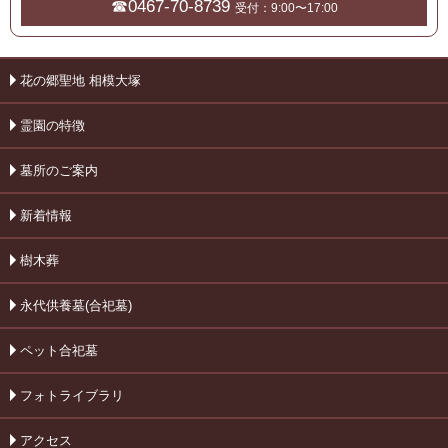
☎0467-70-8739
受付：9:00〜17:00
花の郷聖地 相模大塚
霊園の特徴
墓所のご案内
新着情報
樹木葬
永代供養墓(合祀墓)
ペット合祀墓
フォトライブラリ
アクセス