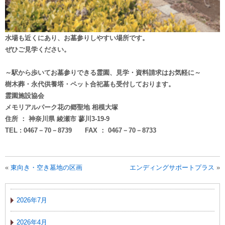
水場も近くにあり、お墓参りしやすい場所です。
ぜひご見学ください。
～駅から歩いてお墓参りできる霊園、見学・資料請求はお気軽に～
樹木葬・永代供養塔・ペット合祀墓も受付しております。
霊園施設協会
メモリアルパーク花の郷聖地 相模大塚
住所 ： 神奈川県 綾瀬市 蓼川3-19-9
TEL : 0467－70－8739 FAX ： 0467－70－8733
«
東向き・空き墓地の区画
エンディングサポートプラス
»
2026年7月
2026年4月