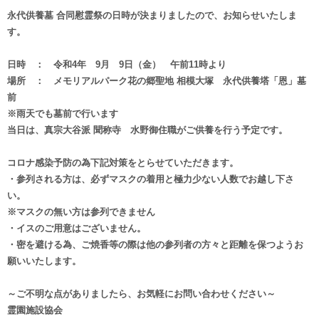
永代供養墓 合同慰霊祭の日時が決まりましたので、お知らせいたしま
す。
日時 ： 令和4年 9月 9日（金） 午前11時より
場所 ： メモリアルパーク花の郷聖地 相模大塚 永代供養塔「恩」墓
前
※雨天でも墓前で行います
当日は、真宗大谷派 聞称寺 水野御住職がご供養を行う予定です。
コロナ感染予防の為下記対策をとらせていただきます。
・参列される方は、必ずマスクの着用と極力少ない人数でお越し下さ
い。
※マスクの無い方は参列できません
・イスのご用意はございません。
・密を避ける為、ご焼香等の際は他の参列者の方々と距離を保つようお
願いいたします。
～ご不明な点がありましたら、お気軽にお問い合わせください～
霊園施設協会