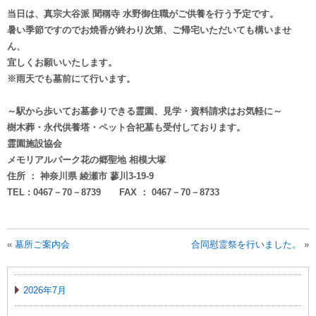
当日は、真宗大谷派 聞稱寺 水野御住職がご供養を行う予定です。
暑い季節ですのでお焼香が終わり次第、ご帰宅いただいても構いませ
ん、
宜しくお願いいたします。
※雨天でも墓前にて行います。
～駅から歩いてお墓参りできる霊園、見学・資料請求はお気軽に～
樹木葬・永代供養塔・ペット合祀墓も受付しております。
霊園施設協会
メモリアルパーク花の郷聖地 相模大塚
住所 ： 神奈川県 綾瀬市 蓼川3-19-9
TEL : 0467－70－8739 FAX ： 0467－70－8733
«
墓所ご案内会
合同慰霊祭を行いました。
»
2026年7月