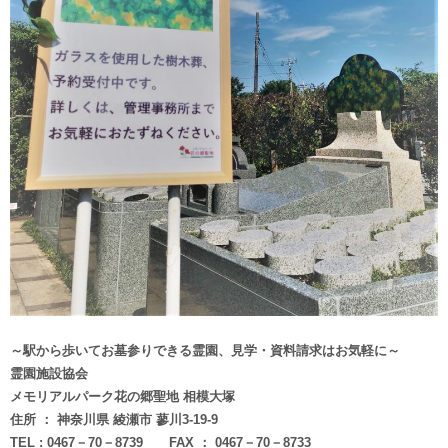
～駅から歩いてお墓参りできる霊園、見学・資料請求はお気軽に～
霊園施設協会
メモリアルパーク花の郷聖地 相模大塚
住所 ： 神奈川県 綾瀬市 蓼川3-19-9
TEL : 0467－70－8739 FAX ： 0467－70－8733