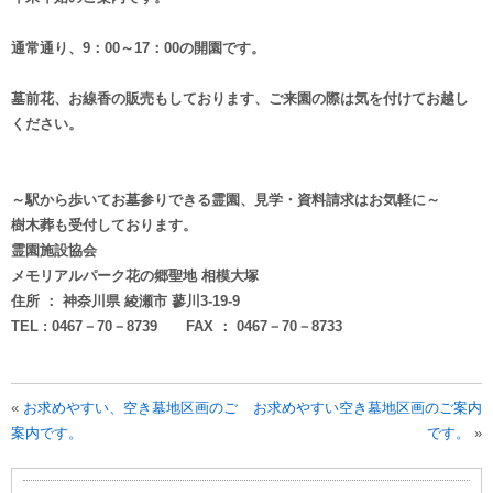
通常通り、9：00～17：00の開園です。
墓前花、お線香の販売もしております、ご来園の際は気を付けてお越し
ください。
～駅から歩いてお墓参りできる霊園、見学・資料請求はお気軽に～
樹木葬も受付しております。
霊園施設協会
メモリアルパーク花の郷聖地 相模大塚
住所 ： 神奈川県 綾瀬市 蓼川3-19-9
TEL : 0467－70－8739 FAX ： 0467－70－8733
«
お求めやすい、空き墓地区画のご
お求めやすい空き墓地区画のご案内
案内です。
です。
»