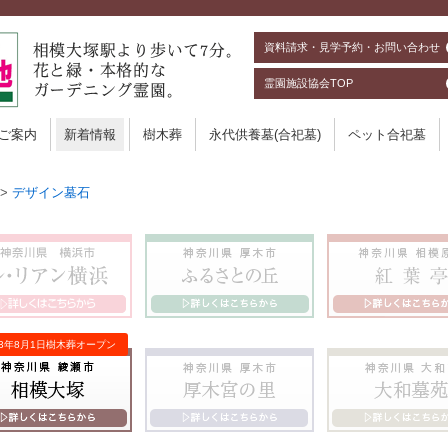
資料請求・見学予約・お問い合わせ
霊園施設協会TOP
ご案内
新着情報
樹木葬
永代供養墓(合祀墓)
ペット合祀墓
>
デザイン墓石