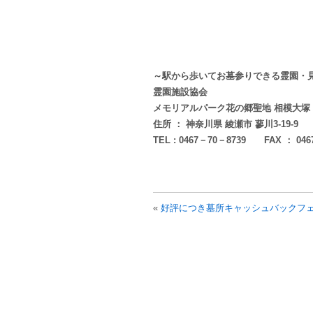
～駅から歩いてお墓参りできる霊園・
霊園施設協会
メモリアルパーク花の郷聖地 相模大塚
住所 ： 神奈川県 綾瀬市 蓼川3-19-9
TEL : 0467－70－8739 FAX ： 046
«
好評につき墓所キャッシュバックフ