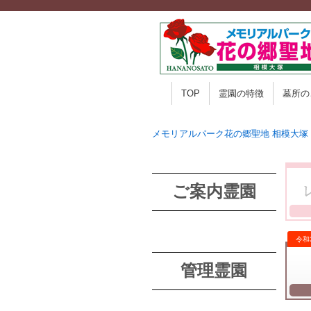
TOP
霊園の特徴
墓所の
メモリアルパーク花の郷聖地 相模大塚
ご案内霊園
管理霊園