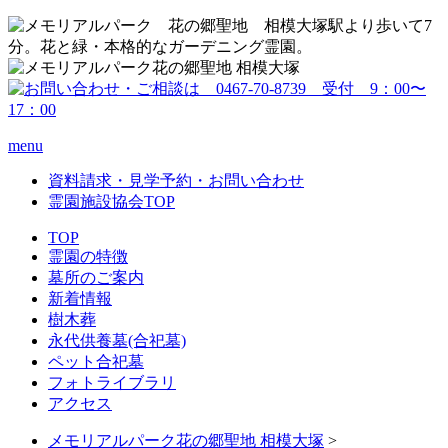
menu
資料請求・見学予約・お問い合わせ
霊園施設協会TOP
TOP
霊園の特徴
墓所のご案内
新着情報
樹木葬
永代供養墓(合祀墓)
ペット合祀墓
フォトライブラリ
アクセス
メモリアルパーク花の郷聖地 相模大塚
>