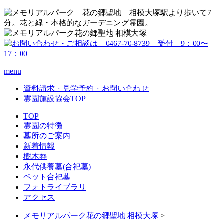
menu
資料請求・見学予約・お問い合わせ
霊園施設協会TOP
TOP
霊園の特徴
墓所のご案内
新着情報
樹木葬
永代供養墓(合祀墓)
ペット合祀墓
フォトライブラリ
アクセス
メモリアルパーク花の郷聖地 相模大塚
>