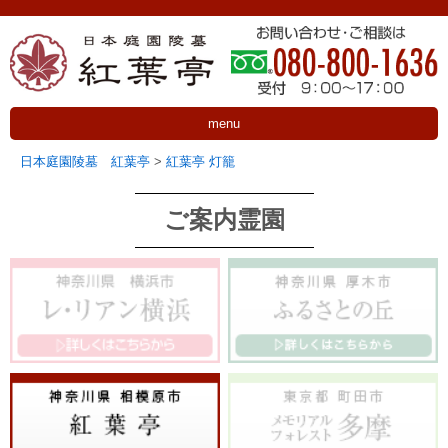
menu
日本庭園陵墓 紅葉亭
>
紅葉亭 灯籠
ご案内霊園