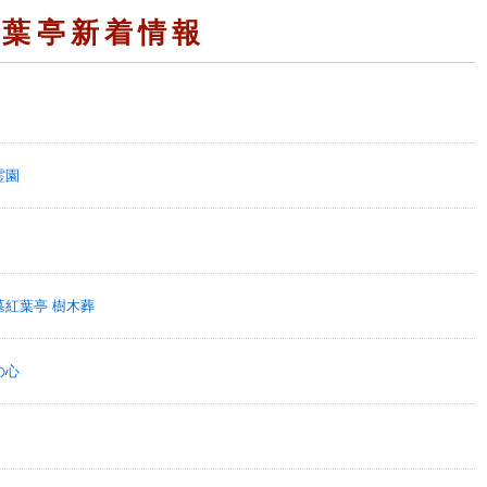
紅葉亭新着情報
霊園
墓紅葉亭 樹木葬
の心