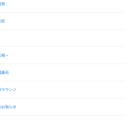
墓所
の区
！
天桜～
成墓石
茶ラウンジ
のお知らせ