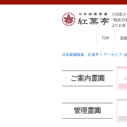
TOP
霊
日本庭園陵墓 紅葉亭
>
アーカイブ:
ご案内霊園
管理霊園