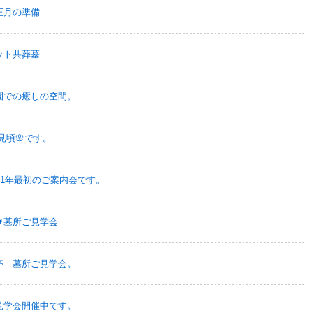
正月の準備
ット共葬墓
園での癒しの空間。
見頃🌸です。
021年最初のご案内会です。
墓所ご見学会
亭 墓所ご見学会。
見学会開催中です。