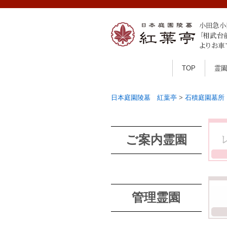
TOP
霊
日本庭園陵墓 紅葉亭
>
石積庭園墓所
ご案内霊園
管理霊園