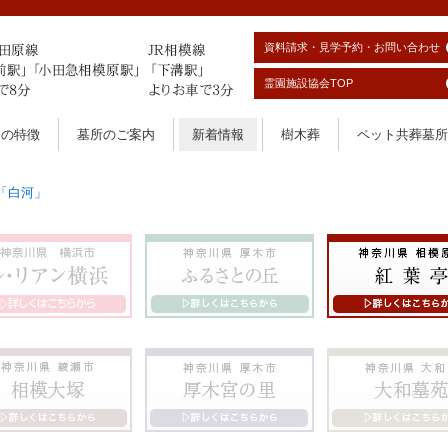
資料請求・見学予約・お問い合わせ
霊園施設協会TOP
園の特徴
墓所のご案内
新着情報
樹木葬
ペット共葬墓所
「白河」