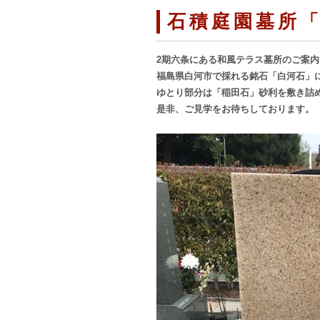
石積庭園墓所
2期六条にある和風テラス墓所のご案内
福島県白河市で採れる銘石「白河石」
ゆとり部分は「稲田石」砂利を敷き詰
是非、ご見学をお待ちしております。