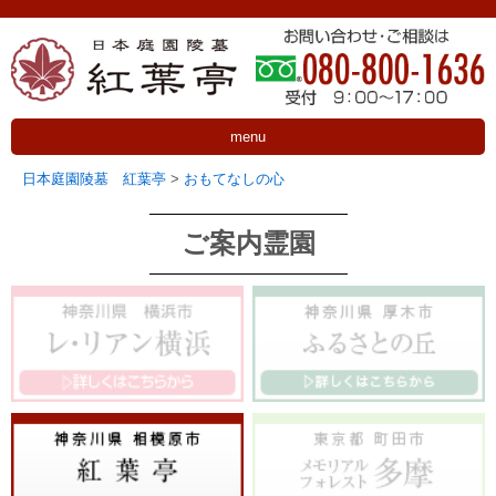
menu
日本庭園陵墓 紅葉亭
>
おもてなしの心
ご案内霊園