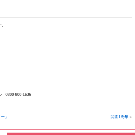
す。
0-800-1636
ワー」
開園1周年
»