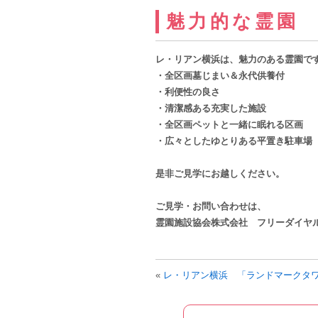
魅力的な霊園
レ・リアン横浜は、魅力のある霊園で
・全区画墓じまい＆永代供養付
・利便性の良さ
・清潔感ある充実した施設
・全区画ペットと一緒に眠れる区画
・広々としたゆとりある平置き駐車場
是非ご見学にお越しください。
ご見学・お問い合わせは、
霊園施設協会株式会社 フリーダイヤル 080
«
レ・リアン横浜 「ランドマークタ