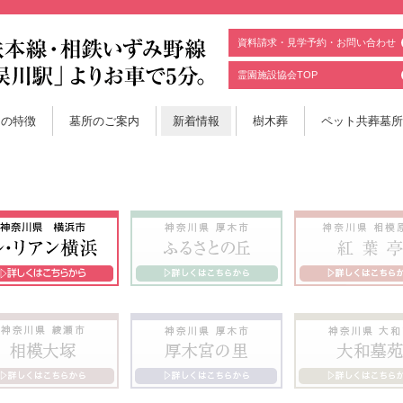
資料請求・見学予約・お問い合わせ
霊園施設協会TOP
園の特徴
墓所のご案内
新着情報
樹木葬
ペット共葬墓所