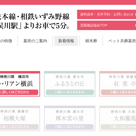
資料請求・見学予約・お問い合わせ
霊園施設協会TOP
園の特徴
墓所のご案内
新着情報
樹木葬
ペット共葬墓所